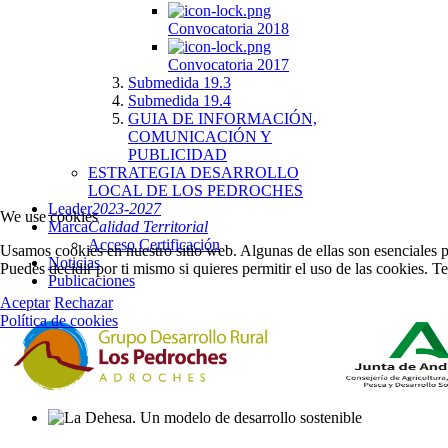
Convocatoria 2018
Convocatoria 2017
Submedida 19.3
Submedida 19.4
GUIA DE INFORMACIÓN,
COMUNICACIÓN Y
PUBLICIDAD
ESTRATEGIA DESARROLLO
LOCAL DE LOS PEDROCHES
Leader
2023-2027
We use cookies
Marca
Calidad Territorial
Acceso Certificación
Usamos cookies en nuestro sitio web. Algunas de ellas son esenciales pa
Noticias
Puedes decidir por ti mismo si quieres permitir el uso de las cookies. T
Publicaciones
Aceptar
Rechazar
Política de cookies