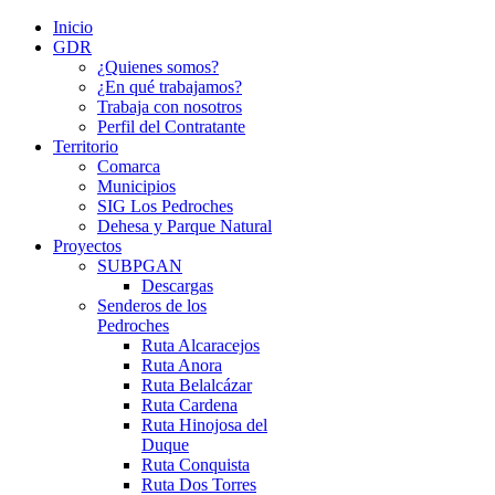
Inicio
GDR
¿Quienes somos?
¿En qué trabajamos?
Trabaja con nosotros
Perfil del Contratante
Territorio
Comarca
Municipios
SIG Los Pedroches
Dehesa y Parque Natural
Proyectos
SUBPGAN
Descargas
Senderos de los
Pedroches
Ruta Alcaracejos
Ruta Anora
Ruta Belalcázar
Ruta Cardena
Ruta Hinojosa del
Duque
Ruta Conquista
Ruta Dos Torres