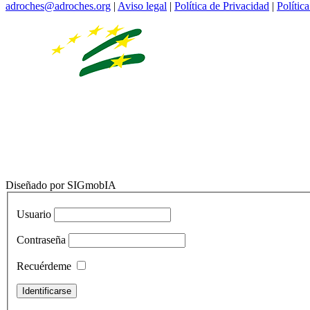
adroches@adroches.org
|
Aviso legal
|
Política de Privacidad
|
Polític
Diseñado por SIGmobIA
Usuario
Contraseña
Recuérdeme